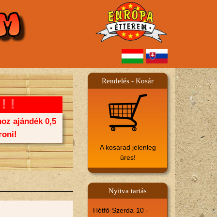
Rendelés - Kosár
!!
oz ajándék 0,5
oni!
A kosarad jelenleg
üres!
Nyitva tartás
Hétfő-Szerda
10 -