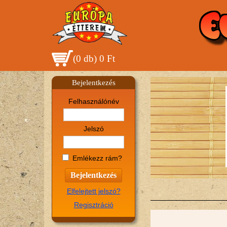
(
0 db
)
0 Ft
Bejelentkezés
Felhasználónév
Jelszó
Emlékezz rám?
Elfelejtett jelszó?
Regisztráció