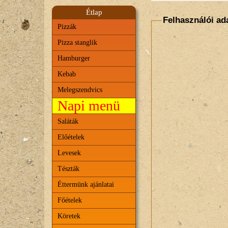
Étlap
Felhasználói ad
Pizzák
Pizza stanglik
Hamburger
Kebab
Melegszendvics
Napi menü
Saláták
Előételek
Levesek
Tészták
Éttermünk ajánlatai
Főételek
Köretek