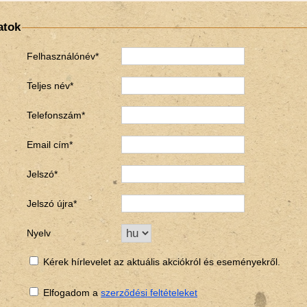
atok
Felhasználónév*
Teljes név*
Telefonszám*
Email cím*
Jelszó*
Jelszó újra*
Nyelv
Kérek hírlevelet az aktuális akciókról és eseményekről.
Elfogadom a
szerződési feltételeket