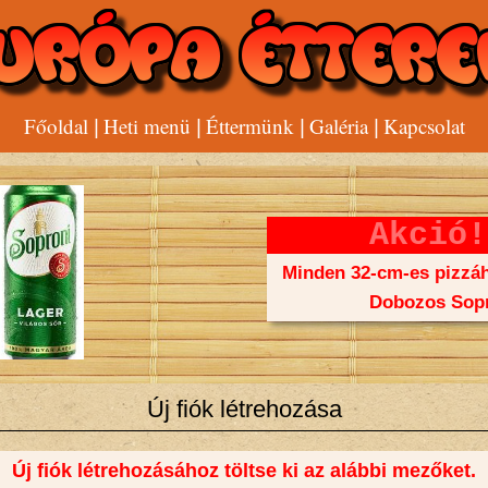
Főoldal
Heti menü
Éttermünk
Galéria
Kapcsolat
|
|
|
|
Akció!
Minden 32-cm-es pizzáh
Dobozos Sopr
Új fiók létrehozása
Új fiók létrehozásához töltse ki az alábbi mezőket.