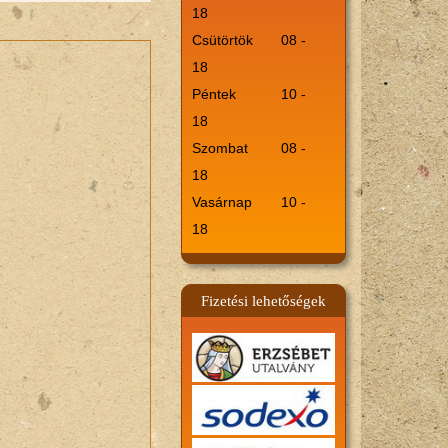
18
Csütörtök
08 -
18
Péntek
10 -
18
Szombat
08 -
18
Vasárnap
10 -
18
Fizetési lehetőségek