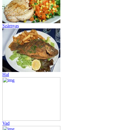
Szárnyas
Hal
Vad