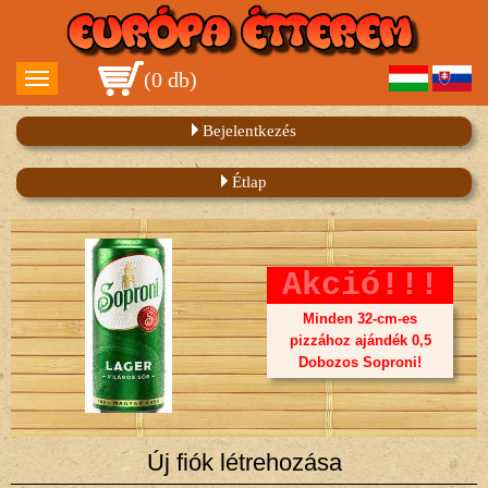
(
0 db
)
Bejelentkezés
Étlap
Akció!!!
Minden 32-cm-es
pizzához ajándék 0,5
Dobozos Soproni!
Új fiók létrehozása