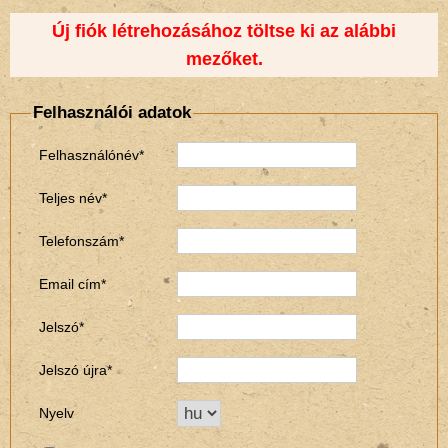
Új fiók létrehozásához töltse ki az alábbi
mezőket.
Felhasználói adatok
Felhasználónév*
Teljes név*
Telefonszám*
Email cím*
Jelszó*
Jelszó újra*
Nyelv