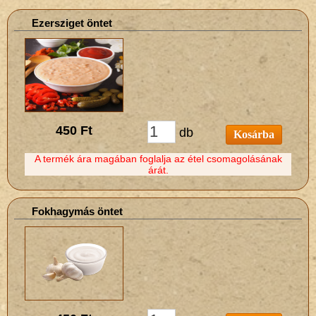
Ezersziget öntet
450 Ft
db
Kosárba
A termék ára magában foglalja az étel csomagolásának
árát.
Fokhagymás öntet