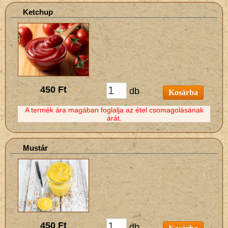
Ketchup
450 Ft
db
Kosárba
A termék ára magában foglalja az étel csomagolásának
árát.
Mustár
450 Ft
db