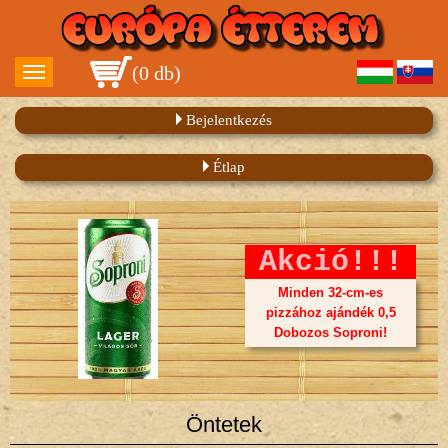
(
0 db
)
Bejelentkezés
Étlap
Akció!!!
Minden 32-cm-es
pizzához ajándék 0,5
Dobozos Soproni!
Öntetek