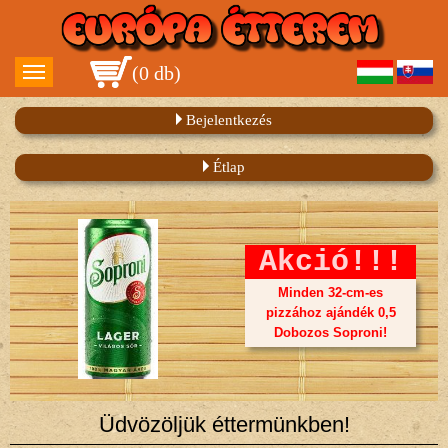
(
0 db
)
Bejelentkezés
Étlap
Akció!!!
Minden 32-cm-es
pizzához ajándék 0,5
Dobozos Soproni!
Üdvözöljük éttermünkben!