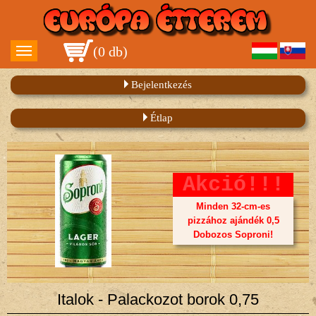
(
0 db
)
Bejelentkezés
Étlap
Akció!!!
Minden 32-cm-es
pizzához ajándék 0,5
Dobozos Soproni!
Italok - Palackozot borok 0,75