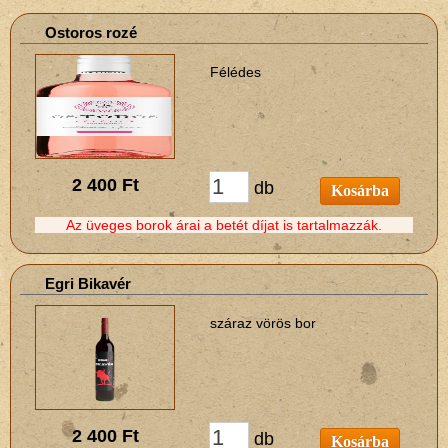
Ostoros rozé
Félédes
2 400 Ft
db
Kosárba
Az üveges borok árai a betét díjat is tartalmazzák.
Egri Bikavér
száraz vörös bor
2 400 Ft
db
Kosárba