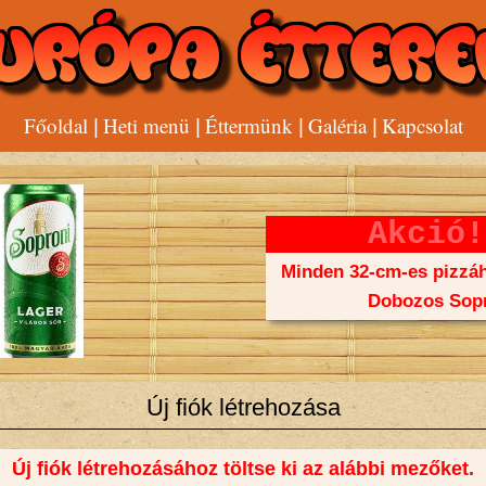
Főoldal
Heti menü
Éttermünk
Galéria
Kapcsolat
|
|
|
|
Akció!
Minden 32-cm-es pizzáh
Dobozos Sopr
Új fiók létrehozása
Új fiók létrehozásához töltse ki az alábbi mezőket.