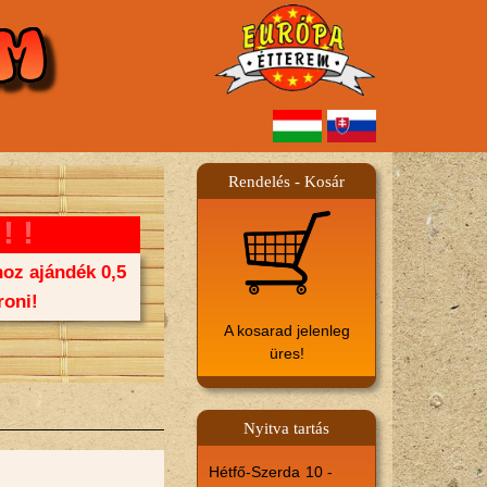
Rendelés - Kosár
!!
oz ajándék 0,5
oni!
A kosarad jelenleg
üres!
Nyitva tartás
Hétfő-Szerda
10 -