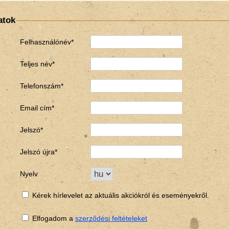
atok
Felhasználónév*
Teljes név*
Telefonszám*
Email cím*
Jelszó*
Jelszó újra*
Nyelv
Kérek hírlevelet az aktuális akciókról és eseményekről.
Elfogadom a
szerződési feltételeket