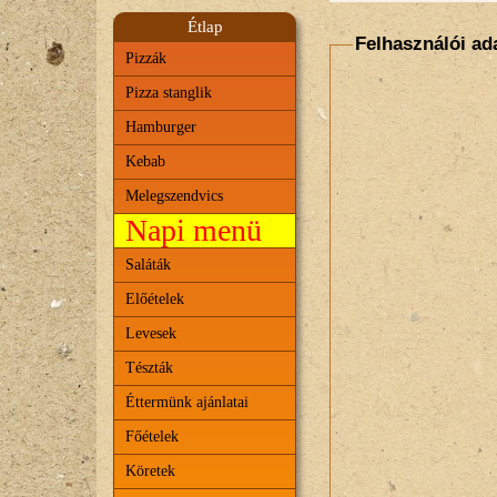
Étlap
Felhasználói ad
Pizzák
Pizza stanglik
Hamburger
Kebab
Melegszendvics
Napi menü
Saláták
Előételek
Levesek
Tészták
Éttermünk ajánlatai
Főételek
Köretek