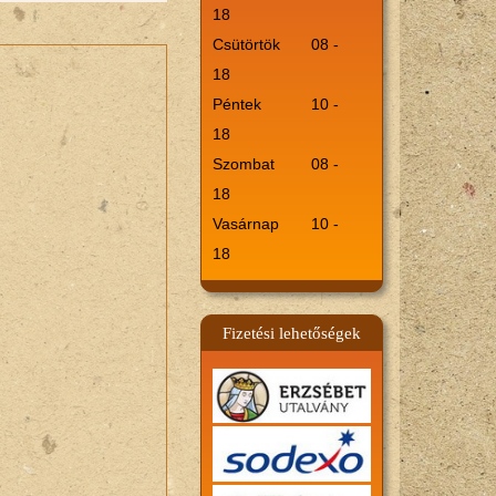
18
Csütörtök
08 -
18
Péntek
10 -
18
Szombat
08 -
18
Vasárnap
10 -
18
Fizetési lehetőségek