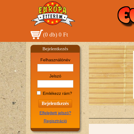
(
0 db
)
0 Ft
Bejelentkezés
Felhasználónév
Jelszó
Emlékezz rám?
Elfelejtett jelszó?
Regisztráció