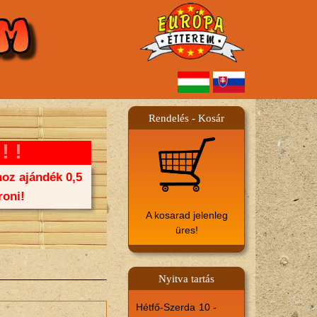
Rendelés - Kosár
!!
oz ajándék 0,5
oni!
A kosarad jelenleg
üres!
Nyitva tartás
Hétfő-Szerda
10 -