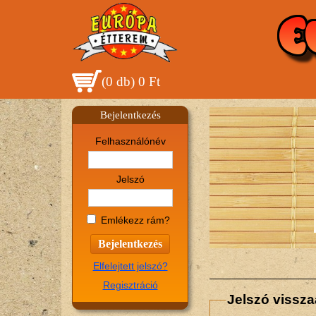
(
0 db
)
0 Ft
Bejelentkezés
Felhasználónév
Jelszó
Emlékezz rám?
Elfelejtett jelszó?
Regisztráció
Jelszó visszaá