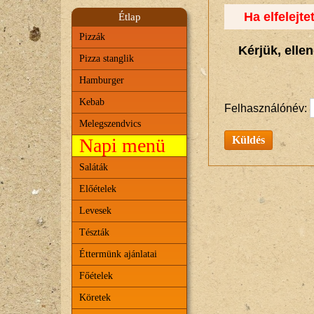
Ha elfelejte
Étlap
Pizzák
Kérjük, elle
Pizza stanglik
Hamburger
Kebab
Felhasználónév:
Melegszendvics
Napi menü
Saláták
Előételek
Levesek
Tészták
Éttermünk ajánlatai
Főételek
Köretek