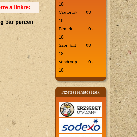
18
rre a linkre:
Csütörtök
08 -
18
eg pár percen
Péntek
10 -
18
Szombat
08 -
18
Vasárnap
10 -
18
Fizetési lehetőségek