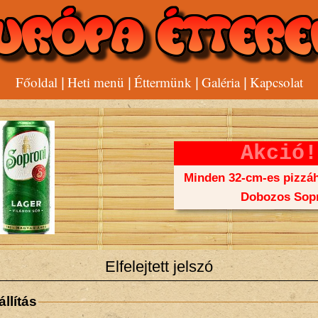
Főoldal
Heti menü
Éttermünk
Galéria
Kapcsolat
|
|
|
|
Akció!
Minden 32-cm-es pizzáh
Dobozos Sopr
Elfelejtett jelszó
llítás