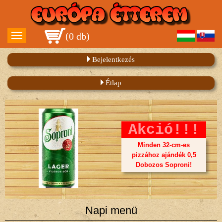
(
0 db
)
Bejelentkezés
Étlap
Akció!!!
Minden 32-cm-es
pizzához ajándék 0,5
Dobozos Soproni!
Napi menü