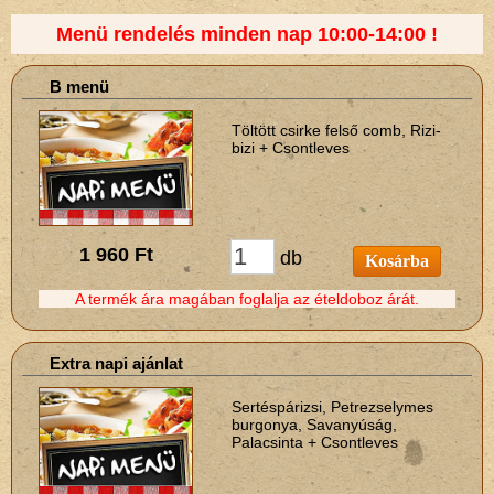
Menü rendelés minden nap 10:00-14:00 !
B menü
Töltött csirke felső comb, Rizi-
bizi + Csontleves
1 960 Ft
db
Kosárba
A termék ára magában foglalja az ételdoboz árát.
Extra napi ajánlat
Sertéspárizsi, Petrezselymes
burgonya, Savanyúság,
Palacsinta + Csontleves