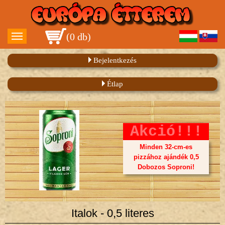
(
0 db
)
Bejelentkezés
Étlap
Akció!!!
Minden 32-cm-es
pizzához ajándék 0,5
Dobozos Soproni!
Italok - 0,5 literes