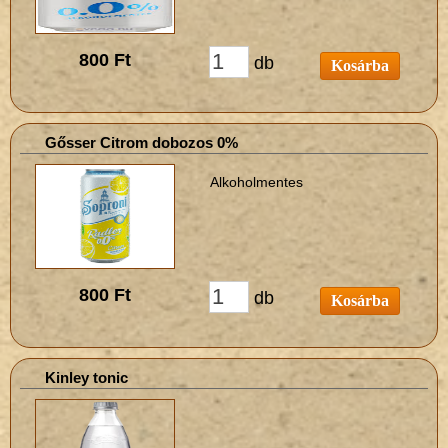
800 Ft
db
Kosárba
Gősser Citrom dobozos 0%
Alkoholmentes
800 Ft
db
Kosárba
Kinley tonic