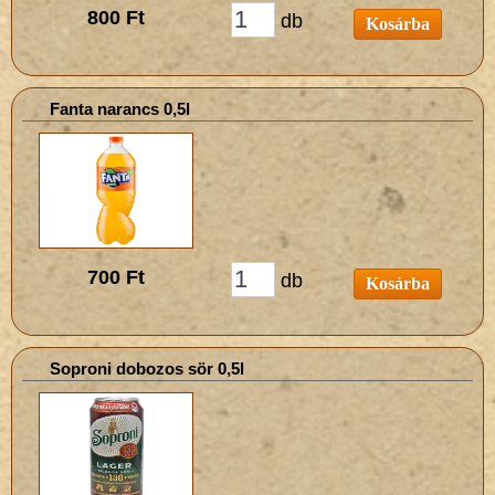
800 Ft
db
Kosárba
Fanta narancs 0,5l
700 Ft
db
Kosárba
Soproni dobozos sör 0,5l