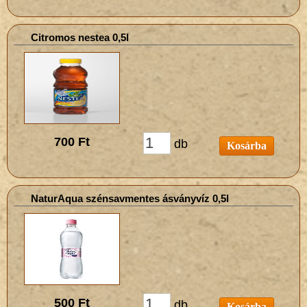
Citromos nestea 0,5l
700 Ft
db
Kosárba
NaturAqua szénsavmentes ásványvíz 0,5l
500 Ft
db
Kosárba