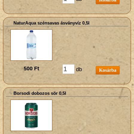
NaturAqua szénsavas ásványvíz 0,5l
500 Ft
db
Kosárba
Borsodi dobozos sör 0,5l