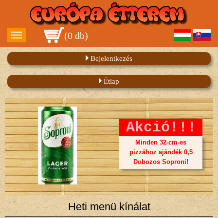
(
0 db
)
Bejelentkezés
Étlap
Akció!!!
Minden 32-cm-es
pizzához ajándék 0,5
Dobozos Soproni!
Heti menü kínálat