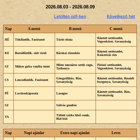
2026.08.03 - 2026.08.09
Letöltés pdf-ben
Következő hét
Nap
A menü
B menü
C menü
Rántott sertésszelet,
HÉ
Tökfőzelék, Fasírozott
Túrós tészta
Vegyesköret, Savanyúság
Rántott sertésszelet,
KE
Borsófőzelék, sült virsli
Bácskai rizseshús
Kukoricás rizs
Mézes mustáros sertés ragu,
Párizsi sertésszelet,
SZ
Mákos guba vanília öntet
Tarhonya
Vegyesköret, Savanyúság
Göngyölthús, Rizs,
Rántott sertésszelet, Resztelt
CS
Lencsefözelék, Fasírozott
Savanyúság
burgonya, Savanyúság
Rántott sertésszelet, Rizs,
PÉ
Lucskoskáposzta
Lasagne
Savanyúság
SZ
Szilvás gombóc
Töltött csirke felső comb,
VA
Rizi-bizi
Nap
Napi ajánlat
Extra napi ajánlat
Leves