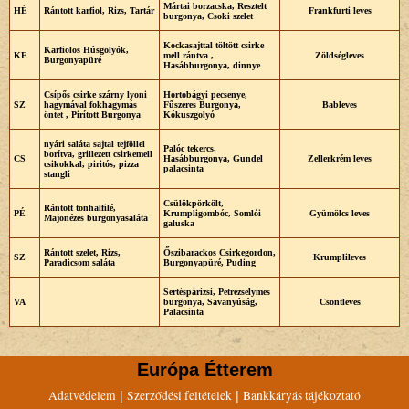
Mártai borzacska, Resztelt
HÉ
Rántott karfiol, Rizs, Tartár
Frankfurti leves
burgonya, Csoki szelet
Kockasajttal töltött csirke
Karfiolos Húsgolyók,
KE
mell rántva ,
Zöldségleves
Burgonyapüré
Hasábburgonya, dinnye
Csípős csirke szárny lyoni
Hortobágyi pecsenye,
SZ
hagymával fokhagymás
Fűszeres Burgonya,
Bableves
öntet , Pirított Burgonya
Kókuszgolyó
nyári saláta sajtal tejföllel
Palóc tekercs,
borítva, grillezett csirkemell
CS
Hasábburgonya, Gundel
Zellerkrém leves
csikokkal, piritós, pizza
palacsinta
stangli
Csülökpörkölt,
Rántott tonhalfilé,
PÉ
Krumpligombóc, Somlói
Gyümölcs leves
Majonézes burgonyasaláta
galuska
Rántott szelet, Rizs,
Őszibarackos Csirkegordon,
SZ
Krumplileves
Paradicsom saláta
Burgonyapüré, Puding
Sertéspárizsi, Petrezselymes
VA
burgonya, Savanyúság,
Csontleves
Palacsinta
Európa Étterem
Adatvédelem
Szerződési feltételek
Bankkáryás tájékoztató
|
|