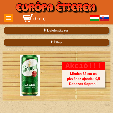
(
0 db
)
Bejelentkezés
Étlap
Akció!!!
Minden 32-cm-es
pizzához ajándék 0,5
Dobozos Soproni!