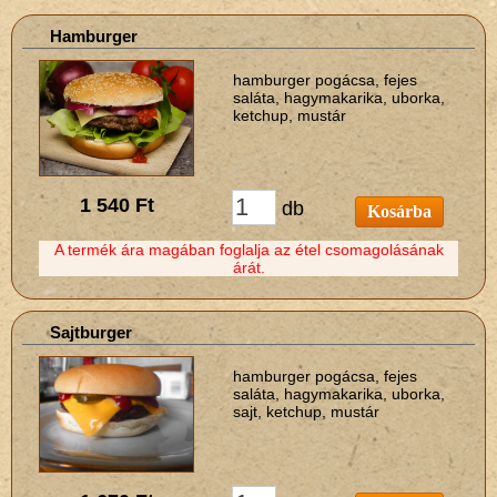
Hamburger
hamburger pogácsa, fejes
saláta, hagymakarika, uborka,
ketchup, mustár
1 540 Ft
db
Kosárba
A termék ára magában foglalja az étel csomagolásának
árát.
Sajtburger
hamburger pogácsa, fejes
saláta, hagymakarika, uborka,
sajt, ketchup, mustár