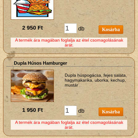
2 950 Ft
db
Kosárba
A termék ára magában foglalja az étel csomagolásának
árát.
Dupla Húsos Hamburger
Dupla húspogácsa, fejes saláta,
hagymakarika, uborka, kechup,
mustár
1 950 Ft
db
Kosárba
A termék ára magában foglalja az étel csomagolásának
árát.