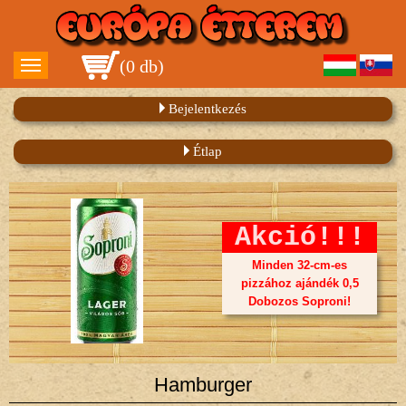
(
0 db
)
Bejelentkezés
Étlap
Akció!!!
Minden 32-cm-es
pizzához ajándék 0,5
Dobozos Soproni!
Hamburger