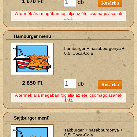
1 670 Ft
db
Kosárba
A termék ára magában foglalja az étel csomagolásának
árát.
Hamburger menü
hamburger + hasábburgonya +
0,5l Coca-Cola
2 850 Ft
db
Kosárba
A termék ára magában foglalja az étel csomagolásának
árát.
Sajtburger menü
sajtburger + hasábburgonya +
0,5l Coca-Cola