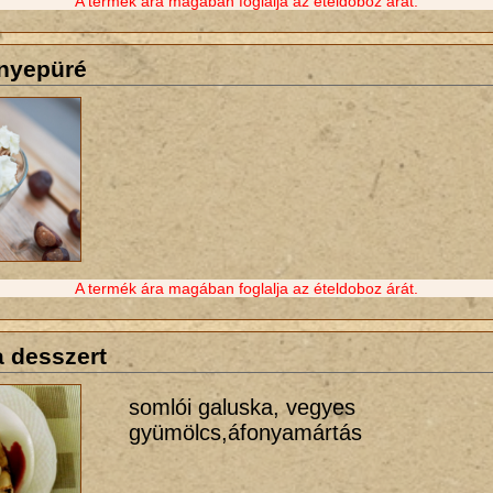
A termék ára magában foglalja az ételdoboz árát.
nyepüré
A termék ára magában foglalja az ételdoboz árát.
a desszert
somlói galuska, vegyes
gyümölcs,áfonyamártás