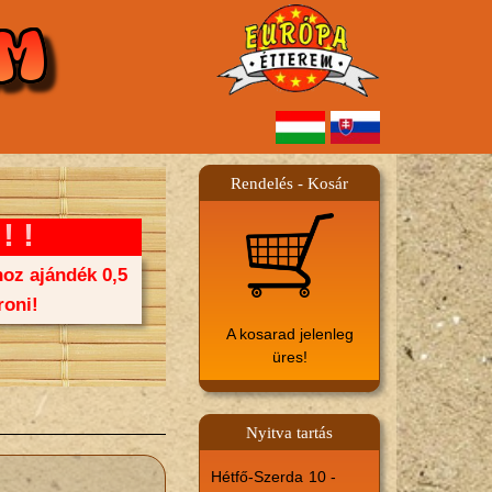
Rendelés - Kosár
!!
oz ajándék 0,5
oni!
A kosarad jelenleg
üres!
Nyitva tartás
Hétfő-Szerda
10 -