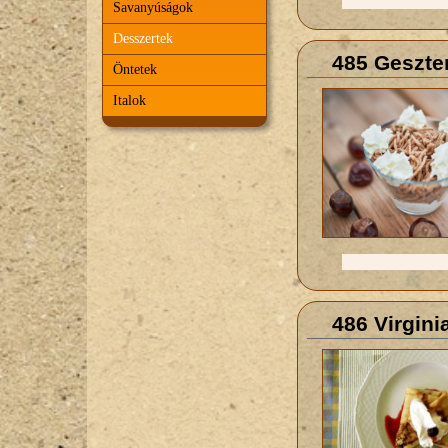
Savanyúságok
Desszertek
485 Geszte
Öntetek
Italok
486 Virgini