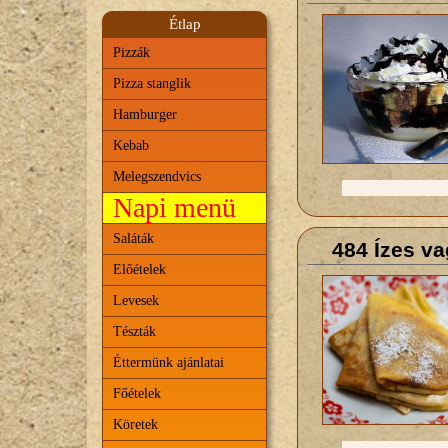
Étlap
Pizzák
Pizza stanglik
Hamburger
Kebab
Melegszendvics
Napi menü
Saláták
484 Ízes va
Előételek
Levesek
Tészták
Éttermünk ajánlatai
Főételek
Köretek