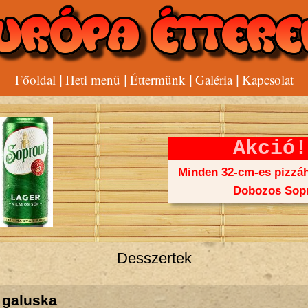
Főoldal
Heti menü
Éttermünk
Galéria
Kapcsolat
|
|
|
|
Akció!
Minden 32-cm-es pizzáh
Dobozos Sopr
Desszertek
 galuska