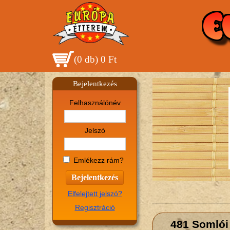
(
0 db
)
0 Ft
Bejelentkezés
Felhasználónév
Jelszó
Emlékezz rám?
Elfelejtett jelszó?
Regisztráció
481 Somlói