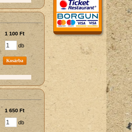
1 100 Ft
db
Kosárba
1 650 Ft
db