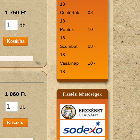
18
1 750 Ft
Csütörtök
08 -
18
db
Péntek
10 -
18
Kosárba
Szombat
08 -
18
Vasárnap
10 -
18
1 060 Ft
Fizetési lehetőségek
db
Kosárba