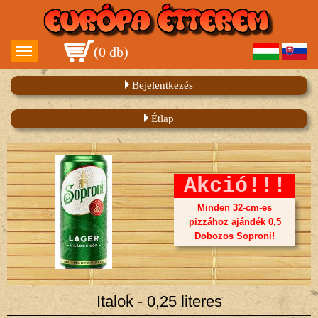
(
0 db
)
Bejelentkezés
Étlap
Akció!!!
Minden 32-cm-es
pizzához ajándék 0,5
Dobozos Soproni!
Italok - 0,25 literes