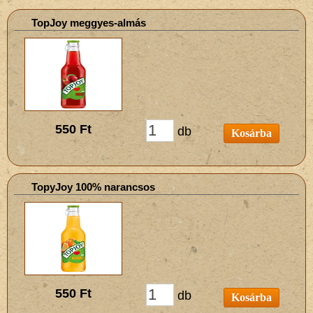
TopJoy meggyes-almás
550 Ft
db
Kosárba
TopyJoy 100% narancsos
550 Ft
db
Kosárba